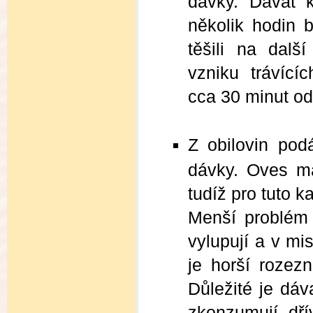
dávky. Dávat 
několik hodin
těšili na dalš
vzniku trávící
cca 30 minut od
Z obilovin po
dávky. Oves má
tudíž pro tuto ka
Menší problém 
vylupují a v mi
je horší rozez
Důležité je dáv
zkonzumují dř