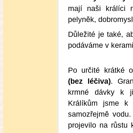
mají naši králíci n
pelyněk, dobromysl,
Důležité je také, a
podáváme v kerami
Po určité krátké 
(bez léčiva)
. Gra
krmné dávky k ji
Králíkům jsme k
samozřejmě vodu. 
projevilo na růstu k