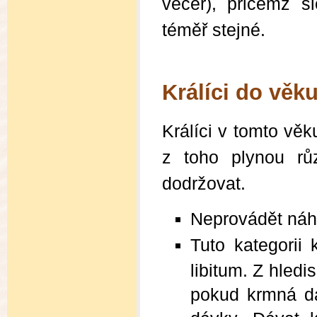
večer), přičemž s
téměř stejné.
Králíci do věk
Králíci v tomto věku
z toho plynou růz
dodržovat.
Neprovádět náh
Tuto kategorii
libitum. Z hled
pokud krmná dá