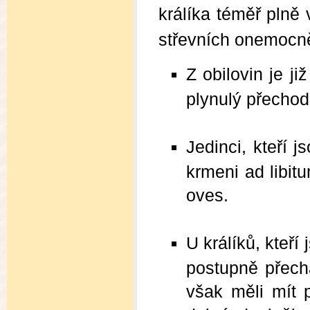
králíka téměř plně 
střevních onemocn
Z obilovin je j
plynulý přecho
Jedinci, kteří j
krmeni ad libit
oves.
U králíků, kteří
postupně přechá
však měli mít 