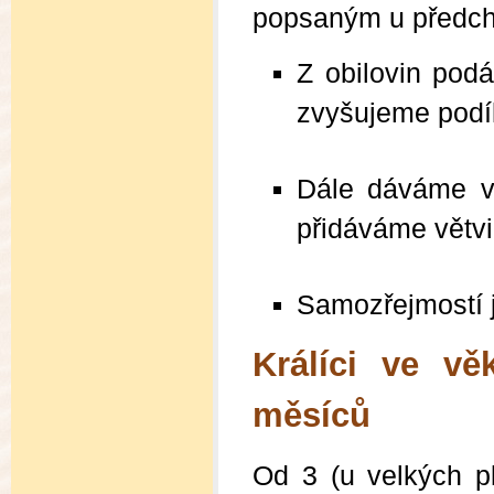
popsaným u předcho
Z obilovin pod
zvyšujeme podíl
Dále dáváme v
přidáváme větvi
Samozřejmostí je
Králíci ve v
měsíců
Od 3 (u velkých pl