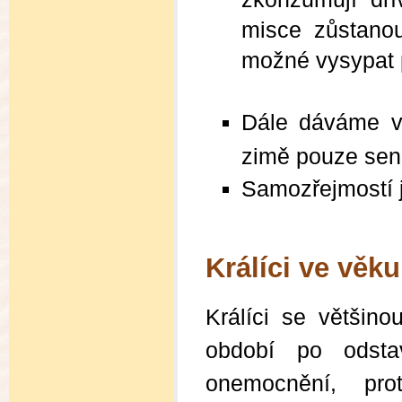
misce zůstano
možné vysypat 
Dále dáváme v
zimě pouze sen
Samozřejmostí je
Králíci ve věk
Králíci se většin
období po odsta
onemocnění, pro