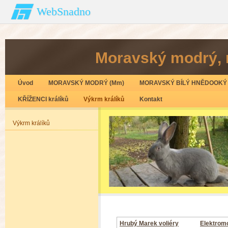
WebSnadno
Moravský modrý‚ 
Úvod
MORAVSKÝ MODRÝ (Mm)
MORAVSKÝ BÍLÝ HNĚDOOKÝ 
KŘÍŽENCI králíků
Výkrm králíků
Kontakt
Výkrm králíků
Hrubý Marek voliéry
Elektrom