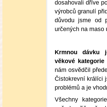
dosahovali dříve p
výrobců
granulí při
důvodu jsme od
určených na maso u
Krmnou dávku je
věkové kategorie 
nám osvědčil před
Čistokrevní králíci
problémů a je vhod
Všechny kategori