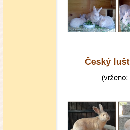
Český luš
(vrženo: