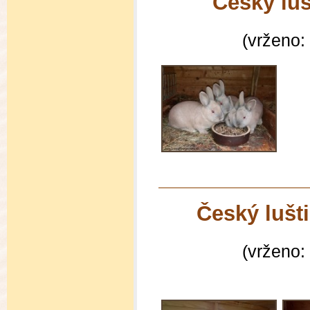
Český lu
(vrženo:
Český luš
(vrženo: