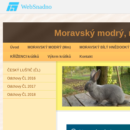
WebSnadno
Moravský modrý‚ 
Úvod
MORAVSKÝ MODRÝ (Mm)
MORAVSKÝ BÍLÝ HNĚDOOKÝ 
KŘÍŽENCI králíků
Výkrm králíků
Kontakt
ČESKÝ LUŠTIČ (ČL)
Odchovy ČL 2016
Odchovy ČL 2017
Odchovy ČL 2018