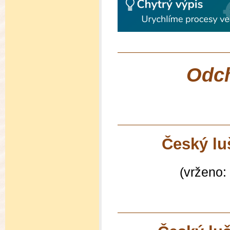
Odch
Český lu
(vrženo: