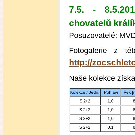
7.5. - 8.5.2
chovatelů krá
Posuzovatelé: MVDr
Fotogalerie z té
http://zocschlet
Naše kolekce získal
Kolekce / Jedn.
Pohlaví
Věk [
S
1,0
2+2
S 2+2
1,0
S 2+2
1,0
S 2+2
0,1