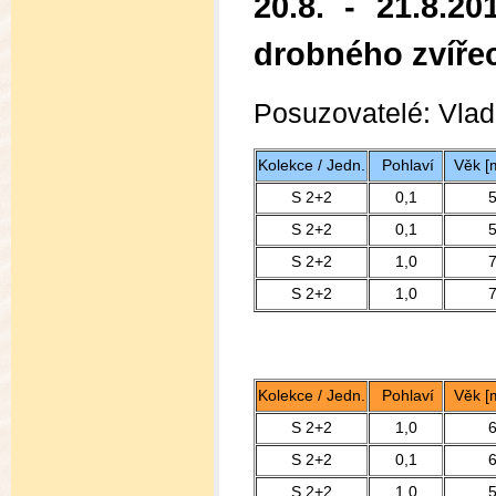
20.8. - 21.8.
drobného zvíře
Posuzovatelé: Vladi
Kolekce / Jedn.
Pohlaví
Věk [
S 2+2
0,1
S 2+2
0,1
S 2+2
1,0
S 2+2
1,0
Kolekce / Jedn.
Pohlaví
Věk [
S 2+2
1,0
S 2+2
0,1
S 2+2
1,0