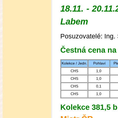
18.11. - 20.
Labem
Posuzovatelé: Ing.
Čestná cena na 
Kolekce / Jedn.
Pohlaví
Pl
CHS
1,0
CHS
1,0
CHS
0,1
CHS
1,0
Kolekce 381,5 b.