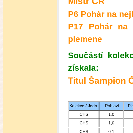
Mistr ČR
P6 Pohár na nej
P17 Pohár na n
plemene
Součástí kolek
získala:
Titul Šampion 
Kolekce / Jedn.
Pohlaví
Pl
CHS
1,0
CHS
1,0
CHS
0,1