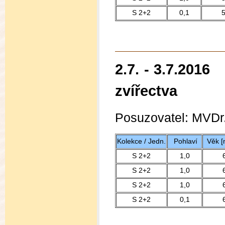
S 2+2
0,1
2.7. - 3.7.2016
zvířectva
Posuzovatel:
MVDr.
Kolekce / Jedn.
Pohlaví
Věk [
S 2+2
1,0
S 2+2
1,0
S 2+2
1,0
S 2+2
0,1