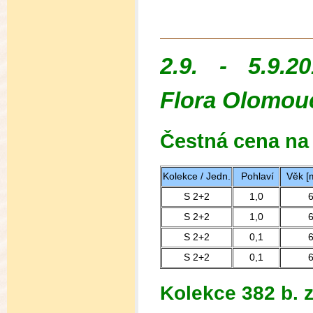
2.9. - 5.9
Flora Olomou
Čestná cena na 
Kolekce / Jedn.
Pohlaví
Věk [
S 2+2
1,0
S 2+2
1,0
S 2+2
0,1
S 2+2
0,1
Kolekce 382 b. z