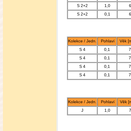
S 2+2
1,0
S 2+2
0,1
Kolekce / Jedn.
Pohlaví
Věk [m
S 4
0,1
7
S 4
0,1
7
S 4
0,1
7
S 4
0,1
7
Kolekce / Jedn.
Pohlaví
Věk [
J
1,0