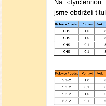
Na čtyřčlennou
jsme obdrželi titul
Kolekce / Jedn.
Pohlaví
Věk [
CHS
1,0
CHS
1,0
CHS
0,1
CHS
0,1
Kolekce / Jedn.
Pohlaví
Věk [
S 2+2
1,0
S 2+2
0,1
S 2+2
1,0
S 2+2
0,1