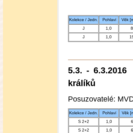
Kolekce / Jedn.
Pohlaví
Věk [m
J
1,0
8
J
1,0
1
5.3. - 6.3.201
králíků
Posuzovatelé: MVDr
Kolekce / Jedn.
Pohlaví
Věk [
S 2+2
1,0
S 2+2
1,0