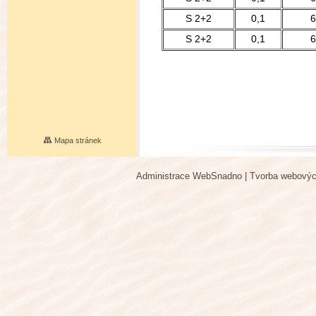
S 2+2
0,1
6
S 2+2
0,1
6
Mapa stránek
Administrace WebSnadno
|
Tvorba webovýc