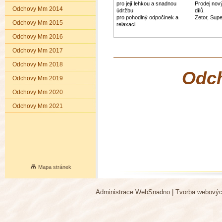
zahradu
pro její lehkou a snadnou
Prodej nov
Odchovy Mm 2014
údržbu
dílů.
pro pohodlný odpočinek a
Zetor, Sup
Odchovy Mm 2015
relaxaci
Odchovy Mm 2016
Odchovy Mm 2017
Odchovy Mm 2018
Odch
Odchovy Mm 2019
Odchovy Mm 2020
Odchovy Mm 2021
Mapa stránek
Administrace WebSnadno
|
Tvorba webovýc