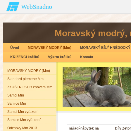
WebSnadno
Moravský modrý‚ 
Úvod
MORAVSKÝ MODRÝ (Mm)
MORAVSKÝ BÍLÝ HNĚDOOKÝ 
KŘÍŽENCI králíků
Výkrm králíků
Kontakt
MORAVSKÝ MODRÝ (Mm)
Standard plemene Mm
ZKUŠENOSTI s chovem Mm
Samci Mm
Samice Mm
Samci Mm vyřazení
Samice Mm vyřazené
Odchovy Mm 2013
nářadí-nábytek na
Díly Zeto