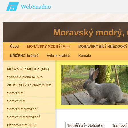
WebSnadno
Moravský modrý‚ 
Úvod
MORAVSKÝ MODRÝ (Mm)
MORAVSKÝ BÍLÝ HNĚDOOKÝ 
KŘÍŽENCI králíků
Výkrm králíků
Kontakt
MORAVSKÝ MODRÝ (Mm)
Standard plemene Mm
ZKUŠENOSTI s chovem Mm
Samci Mm
Samice Mm
Samci Mm vyřazení
Samice Mm vyřazené
Odchovy Mm 2013
Truhlářství - Stolařství
Trampolín