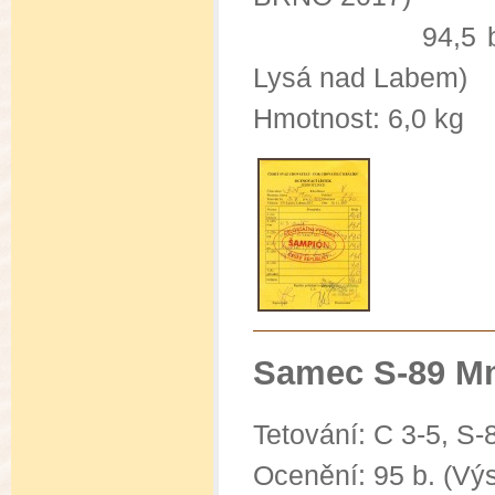
94,5 b. (C
Lysá nad Labem)
Hmotnost: 6,0 kg
Samec S-89 M
Tetování: C 3-5
, S-
Ocenění: 95 b. (Vý