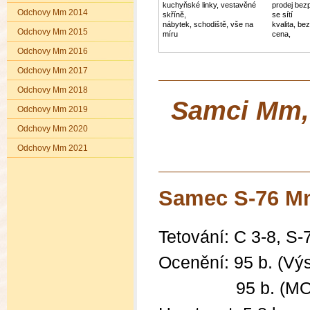
kuchyňské linky, vestavěné
prodej bez
Odchovy Mm 2014
skříně,
se sítí
nábytek, schodiště, vše na
kvalita, be
Odchovy Mm 2015
míru
cena,
Odchovy Mm 2016
Odchovy Mm 2017
Odchovy Mm 2018
Samci Mm, 
Odchovy Mm 2019
Odchovy Mm 2020
Odchovy Mm 2021
Samec S-76 Mm
Tetování: C 3-8
, S-
Ocenění:
95 b. (Vý
95 b. (M