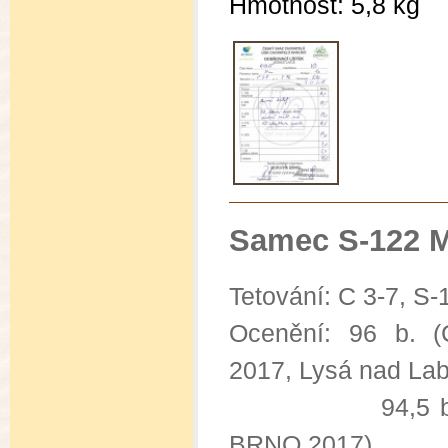
Hmotnost: 5,8 kg
Samec S-122 
Tetování: C 3-7, S-
Ocenění: 96 b.
2017, Lysá nad La
94,5 b. ( I
BRNO 2017)