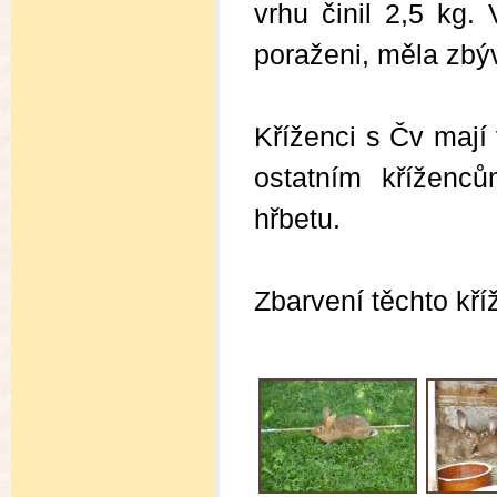
vrhu činil 2,5 kg. 
poraženi, měla zbýv
Kříženci s Čv mají 
ostatním kříženců
hřbetu.
Zbarvení těchto kří