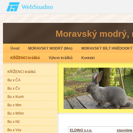
WebSnadno
Moravský modrý‚ 
Úvod
MORAVSKÝ MODRÝ (Mm)
MORAVSKÝ BÍLÝ HNĚDOOKÝ 
KŘÍŽENCI králíků
Výkrm králíků
Kontakt
KŘÍŽENCI králíků
Bu x ČA
Bu x Čv
Bu x Kuvh
Bu x Mm
Bu x MSm
Bu x Nč
Bu x Vss
ELDING s.r.o.
stavebne 