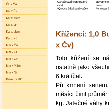
Označovací technika pro
stavebné p
ČL x ČA
elektro.
druhu
Výrobce štítků a návlaček
Ponuka pr
Kal x Čv
Kal x Kuvh
Kal x Mm
Kal x Msm
Kříženci: 1,0 
Kal x Nč
x Čv)
Mm x ČA
Mm x ČL
Toto křížení se n
Mm x Čv
ostatně jako všec
Mm x MSm
Mm x Nč
6 králíčat.
Kříženci 2013
Při krmení sene
měsíci činil průmě
kg. Jatečné váhy kr