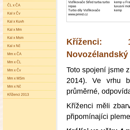
Turbodmychadlo
Vstřikovače Střed turba turbo
kemp u Fra
ČL x ČA
repas
luxusní mo
Turbo díly Vstřikovače
kemp
Kal x Čv
www.pmnd.cz
Kal x Kuvh
Kal x Mm
Kal x Msm
Kříženci: 
Kal x Nč
Novozélandský 
Mm x ČA
Mm x ČL
Toto spojení jsme 
Mm x Čv
Mm x MSm
2014). Ve vrhu by
Mm x Nč
průměrné, odpovíd
Kříženci 2013
Kříženci měli zba
připomínajíci plem