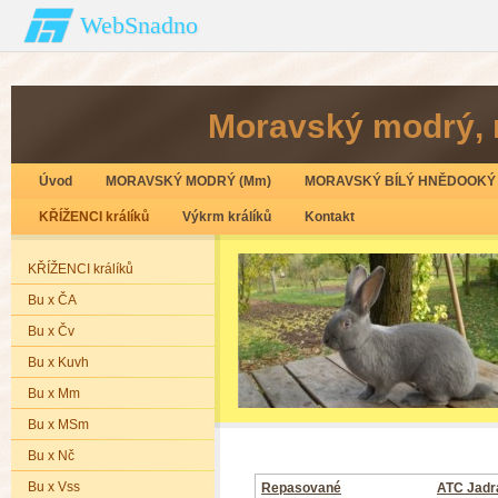
WebSnadno
Moravský modrý‚ 
Úvod
MORAVSKÝ MODRÝ (Mm)
MORAVSKÝ BÍLÝ HNĚDOOKÝ 
KŘÍŽENCI králíků
Výkrm králíků
Kontakt
KŘÍŽENCI králíků
Bu x ČA
Bu x Čv
Bu x Kuvh
Bu x Mm
Bu x MSm
Bu x Nč
Bu x Vss
Repasované
ATC Jadr