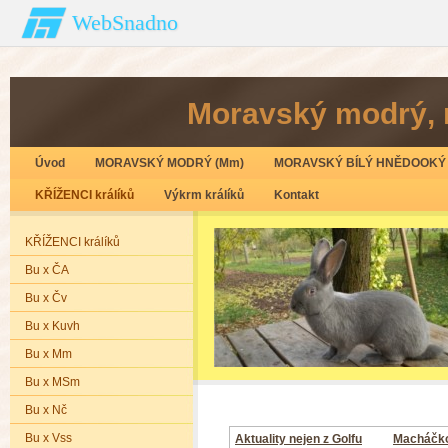
WebSnadno
Moravský modrý‚ 
Úvod
MORAVSKÝ MODRÝ (Mm)
MORAVSKÝ BÍLÝ HNĚDOOKÝ 
KŘÍŽENCI králíků
Výkrm králíků
Kontakt
KŘÍŽENCI králíků
Bu x ČA
Bu x Čv
Bu x Kuvh
Bu x Mm
Bu x MSm
Bu x Nč
Bu x Vss
Aktuality nejen z Golfu
Macháčk