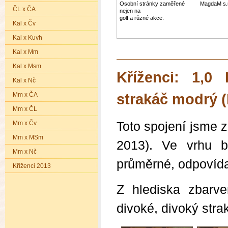
Osobní stránky zaměřené
MagdaM s.r
ČL x ČA
nejen na
golf a různé akce.
Kal x Čv
Kal x Kuvh
Kal x Mm
Kal x Msm
Kříženci: 1,0
Kal x Nč
Mm x ČA
strakáč modrý 
Mm x ČL
Mm x Čv
Toto spojení jsme 
Mm x MSm
2013). Ve vrhu by
Mm x Nč
průměrné, odpovíd
Kříženci 2013
Z hlediska zbarve
divoké, divoký stra