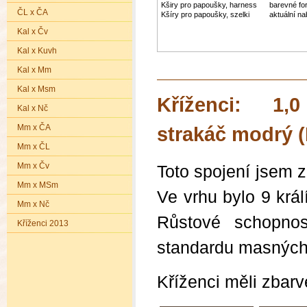
Kširy pro papoušky, harness
barevné fo
ČL x ČA
Kšíry pro papoušky, szelki
aktuální n
Kal x Čv
Kal x Kuvh
Kal x Mm
Kal x Msm
Kříženci: 1,0
Kal x Nč
Mm x ČA
strakáč modrý 
Mm x ČL
Mm x Čv
Toto spojení jsem 
Mm x MSm
Ve vrhu bylo 9 král
Mm x Nč
Růstové schopnos
Kříženci 2013
standardu masných
Kříženci měli zbarv