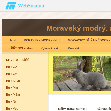
WebSnadno
Moravský modrý‚ 
Úvod
MORAVSKÝ MODRÝ (Mm)
MORAVSKÝ BÍLÝ HNĚDOOKÝ 
KŘÍŽENCI králíků
Výkrm králíků
Kontakt
KŘÍŽENCI králíků
Bu x ČA
Bu x Čv
Bu x Kuvh
Bu x Mm
Bu x MSm
Bu x Nč
Bu x Vss
Kšíry, traky, harness
užovka č