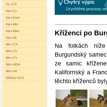
ČL x ČA
Kal x Čv
Kal x Kuvh
Kal x Mm
Kříženci po Bu
Kal x Msm
Kal x Nč
Na fotkách níže 
Mm x ČA
Mm x ČL
Burgundský samec 
Mm x Čv
ze samic křížene
Mm x MSm
Kalifornský a Fran
Mm x Nč
Kříženci 2013
těchto kříženců byl