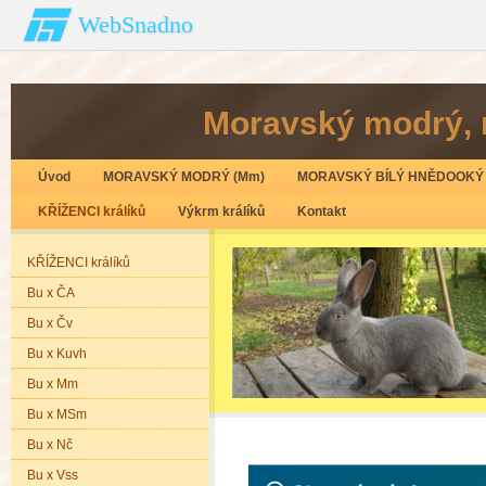
WebSnadno
Moravský modrý‚ 
Úvod
MORAVSKÝ MODRÝ (Mm)
MORAVSKÝ BÍLÝ HNĚDOOKÝ 
KŘÍŽENCI králíků
Výkrm králíků
Kontakt
KŘÍŽENCI králíků
Bu x ČA
Bu x Čv
Bu x Kuvh
Bu x Mm
Bu x MSm
Bu x Nč
Bu x Vss